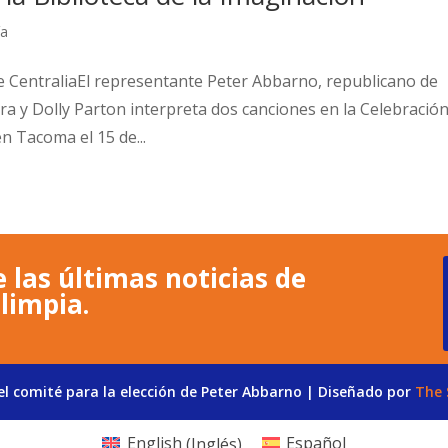
ía
e CentraliaEl representante Peter Abbarno, republicano de
ura y Dolly Parton interpreta dos canciones en la Celebració
en Tacoma el 15 de...
 las últimas noticias de
limpia.
l comité para la elección de Peter Abbarno | Diseñado por
The 
English
(
Inglés
)
Español