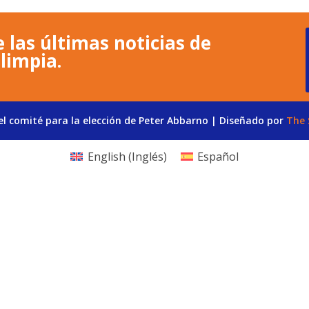
 las últimas noticias de
limpia.
l comité para la elección de Peter Abbarno | Diseñado por
The 
English
(
Inglés
)
Español