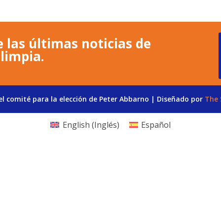
 las últimas noticias de
limpia.
l comité para la elección de Peter Abbarno | Diseñado por
The 
English
(
Inglés
)
Español