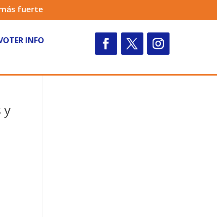
 más fuerte
VOTER INFO
 y