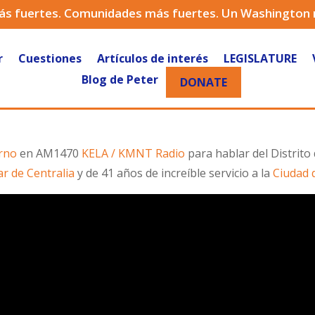
ás fuertes. Comunidades más fuertes. Un Washington
r
Cuestiones
Artículos de interés
LEGISLATURE
Blog de Peter
DONATE
rno
en AM1470
KELA / KMNT Radio
para hablar del Distrito
ar de Centralia
y de 41 años de increíble servicio a la
Ciudad 